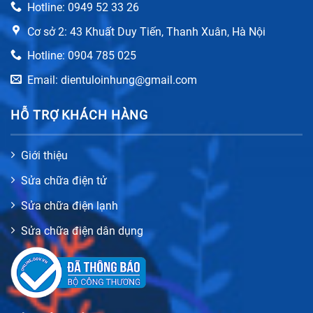
Hotline: 0949 52 33 26
Cơ sở 2: 43 Khuất Duy Tiến, Thanh Xuân, Hà Nội
Hotline: 0904 785 025
Email: dientuloinhung@gmail.com
HỖ TRỢ KHÁCH HÀNG
Giới thiệu
Sửa chữa điện tử
Sửa chữa điện lạnh
Sửa chữa điện dân dụng