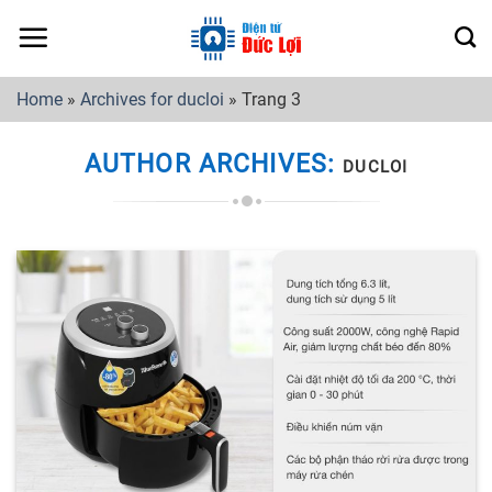
Skip
to
content
Home
»
Archives for ducloi
»
Trang 3
AUTHOR ARCHIVES:
DUCLOI