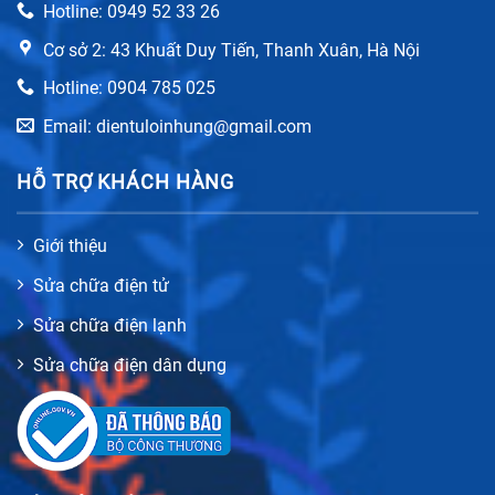
Hotline: 0949 52 33 26
Cơ sở 2: 43 Khuất Duy Tiến, Thanh Xuân, Hà Nội
Hotline: 0904 785 025
Email: dientuloinhung@gmail.com
HỖ TRỢ KHÁCH HÀNG
Giới thiệu
Sửa chữa điện tử
Sửa chữa điện lạnh
Sửa chữa điện dân dụng