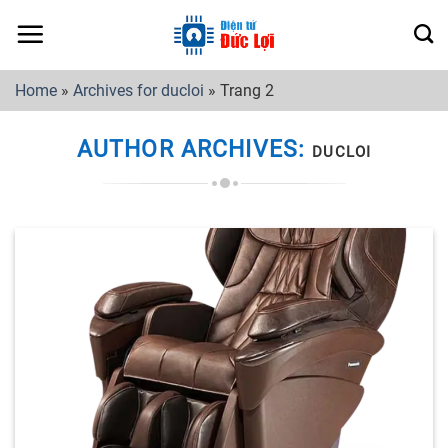
Skip
to
content
Home
»
Archives for ducloi
»
Trang 2
AUTHOR ARCHIVES:
DUCLOI