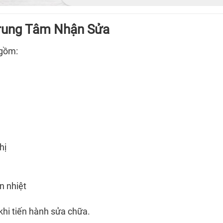
Trung Tâm Nhận Sửa
 gồm:
hị
n nhiệt
 khi tiến hành sửa chữa.