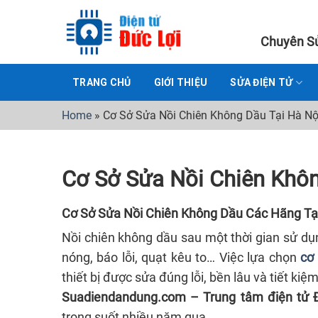
Skip
to
Chuyên Sử
content
TRANG CHỦ
GIỚI THIỆU
SỬA ĐIỆN TỬ
Home
»
Cơ Sở Sửa Nồi Chiên Không Dầu Tại Hà Nộ
Cơ Sở Sửa Nồi Chiên Khôn
Cơ Sở Sửa Nồi Chiên Không Dầu Các Hãng Tại
Nồi chiên không dầu sau một thời gian sử dụ
nóng, báo lỗi, quạt kêu to… Việc lựa chọn
cơ
thiết bị được sửa đúng lỗi, bền lâu và tiết kiệm
Suadiendandung.com – Trung tâm điện tử 
trong suốt nhiều năm qua.