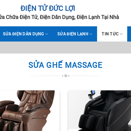
ĐIỆN TỬ ĐỨC LỢI
a Chữa Điện Tử, Điện Dân Dụng, Điện Lạnh Tại Nhà
SỬA ĐIỆN DÂN DỤNG
SỬA ĐIỆN LẠNH
TIN TỨC
SỬA GHẾ MASSAGE