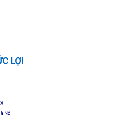
ỨC LỢI
ội
Hà Nội