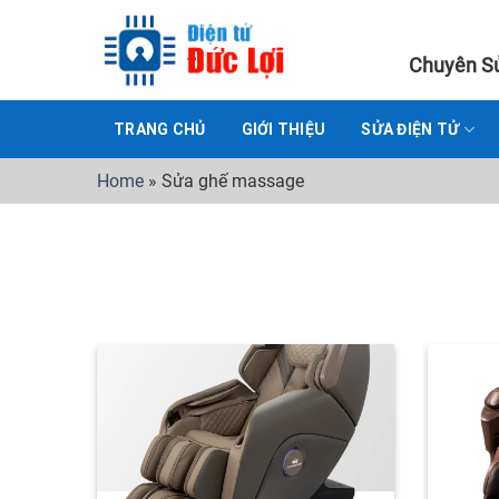
Skip
to
Chuyên Sử
content
TRANG CHỦ
GIỚI THIỆU
SỬA ĐIỆN TỬ
Home
»
Sửa ghế massage