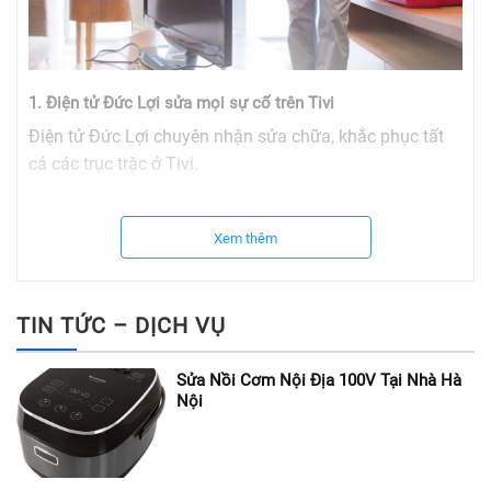
1. Điện tử Đức Lợi sửa mọi sự cố trên Tivi
Điện tử Đức Lợi chuyên nhận sửa chữa, khắc phục tất
cả các trục trặc ở Tivi.
Nếu thiết bị nhà bạn nếu gặp phải bất cứ sự cố nào,
Xem thêm
Làm gián đoạn khoảng thời gian thư giãn,
quây quần bên gia đình thì hãy liên lạc ngay với chúng
TIN TỨC – DỊCH VỤ
tôi.
Sửa Nồi Cơm Nội Địa 100V Tại Nhà Hà
để được hỗ trợ nhiệt tình.
Nội
Trung tâm Điện tử Đức Lợi cam kết sửa chữa các lỗi
trên Tivi như: