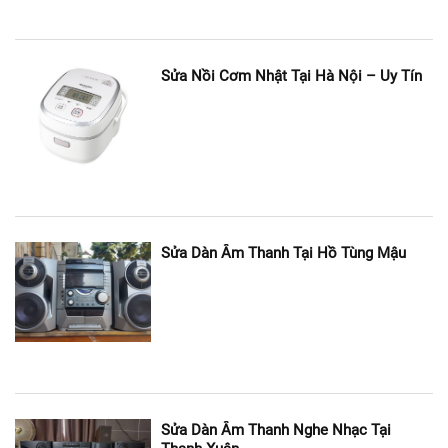
– Tivi bị lỗi nhiều màn hình, trên màn hình xuất hiện các
Sửa Nồi Cơm Nhật Tại Hà Nội – Uy Tín
chấm trắng.
– Tivi không lên nguồn do ẩm mạch hoặc không rõ
nguyên nhân.
Sửa Dàn Âm Thanh Tại Hồ Tùng Mậu
– Tivi bị nứt vỡ màn hình, màn hình bị sọc, màn hình
không sắc nét.
– Tivi không có âm thanh hoặc hình ảnh không trùng
Sửa Dàn Âm Thanh Nghe Nhạc Tại
khớp.