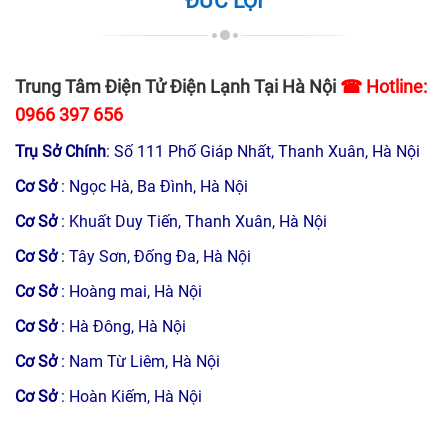
ĐỨC LỢI
Trung Tâm Điện Tử Điện Lạnh Tại Hà Nội
☎ Hotline:
0966 397 656
Trụ Sở Chính
: Số 111 Phố Giáp Nhất, Thanh Xuân, Hà Nội
Cơ Sở
: Ngọc Hà, Ba Đình, Hà Nội
Cơ Sở
: Khuất Duy Tiến, Thanh Xuân, Hà Nội
Cơ Sở
: Tây Sơn, Đống Đa, Hà Nội
Cơ Sở
: Hoàng mai, Hà Nội
2. Ưu điểm nổi bật của trung tâm Điện tử Đức Lợi
Đội ngũ nhân viên kỹ thuật chuyên nghiệp, tận tâm
Cơ Sở
: Hà Đông, Hà Nội
Cơ Sở
: Nam Từ Liêm, Hà Nội
Cơ Sở
: Hoàn Kiếm, Hà Nội
Tất cả nhân viên kỹ thuật tại Điện tử Đức Lợi được đào
tạo, huấn luyện bài bản.