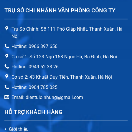
hàng.
TRỤ SỞ CHI NHÁNH VĂN PHÒNG CÔNG TY
Trụ Sở Chính: Số 111 Phố Giáp Nhất, Thanh Xuân, Hà
Nội
Hotline: 0966 397 656
Cơ sở 1: Số 123 Ngõ 158 Ngọc Hà, Ba Đình, Hà Nội
Hotline: 0949 52 33 26
Cơ sở 2: 43 Khuất Duy Tiến, Thanh Xuân, Hà Nội
Hotline: 0904 785 025
Email: dientuloinhung@gmail.com
Linh kiện sửa smart tivi chính hãng
HỖ TRỢ KHÁCH HÀNG
Các linh kiện sử dụng để thay thế trong quá trình sửa
Tivi đều bảo đảm là hàng chính hãng, đầy đủ nguồn
Giới thiệu
gốc xuất xứ.