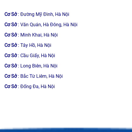
Trang bị các kiến thức đầy đủ.
Cơ Sở
: Đường Mỹ Đình, Hà Nội
Cơ Sở
: Văn Quán, Hà Đông, Hà Nội
Đội ngũ nhân viên có kinh nghiệm sửa chữa điện tử
Cơ Sở
: Minh Khai, Hà Nội
nhiều năm.
Cơ Sở
: Tây Hồ, Hà Nội
Khắc phục được tất cả các lỗi hỏng trên Tivi.
Cơ Sở
: Cầu Giấy, Hà Nội
Cơ Sở
: Long Biên, Hà Nội
Kỹ thuật viên của chúng tôi luôn làm việc với tinh thần
trách nhiệm cao, bảo đảm uy tín của đơn vị.
Cơ Sở
: Bắc Từ Liêm, Hà Nội
Cơ Sở
: Đống Đa, Hà Nội
Thiết bị và công nghệ sửa chữa hiện đại
Điện tử Đức Lợi luôn cam kết đi đầu trong việc cập nhật
các thiết bị sửa chữa hiện đại.
Mang lại kết quả nhanh chóng và hiệu quả cho khách