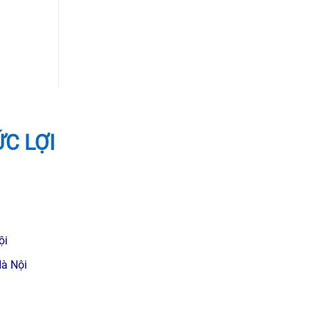
ỨC LỢI
ội
Hà Nội