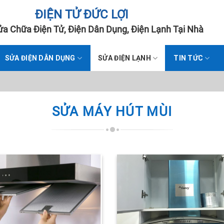
ĐIỆN TỬ ĐỨC LỢI
a Chữa Điện Tử, Điện Dân Dụng, Điện Lạnh Tại Nhà
SỬA ĐIỆN DÂN DỤNG
SỬA ĐIỆN LẠNH
TIN TỨC
SỬA MÁY HÚT MÙI