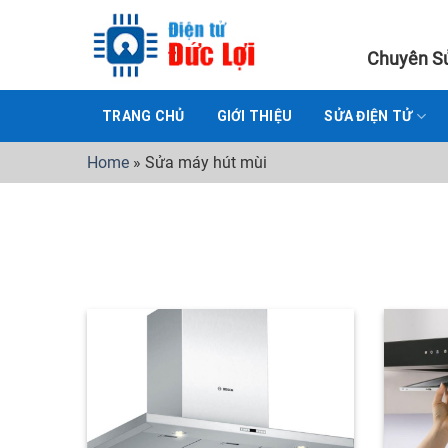
Skip
to
Chuyên Sử
content
TRANG CHỦ
GIỚI THIỆU
SỬA ĐIỆN TỬ
Home
»
Sửa máy hút mùi