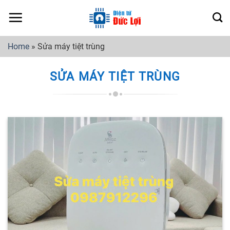
Skip
to
content
Home
»
Sửa máy tiệt trùng
SỬA MÁY TIỆT TRÙNG