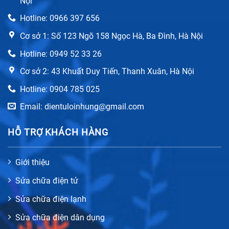
Nội
Hotline: 0966 397 656
Cơ sở 1: Số 123 Ngõ 158 Ngọc Hà, Ba Đình, Hà Nội
Hotline: 0949 52 33 26
Cơ sở 2: 43 Khuất Duy Tiến, Thanh Xuân, Hà Nội
Hotline: 0904 785 025
Email: dientuloinhung@gmail.com
HỖ TRỢ KHÁCH HÀNG
Giới thiệu
Sửa chữa điện tử
Sửa chữa điện lạnh
Sửa chữa điện dân dụng