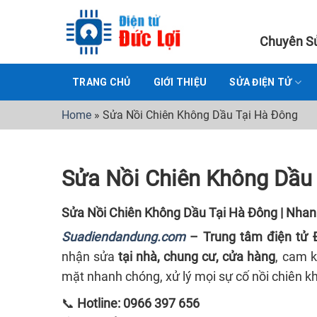
Skip
to
Chuyên Sử
content
TRANG CHỦ
GIỚI THIỆU
SỬA ĐIỆN TỬ
Home
»
Sửa Nồi Chiên Không Dầu Tại Hà Đông
Sửa Nồi Chiên Không Dầu
Sửa Nồi Chiên Không Dầu Tại Hà Đông | Nhan
Suadiendandung.com
– Trung tâm điện tử 
nhận sửa
tại nhà, chung cư, cửa hàng
, cam 
mặt nhanh chóng, xử lý mọi sự cố nồi chiên k
📞
Hotline: 0966 397 656