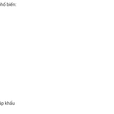
hổ biến:
hập khẩu