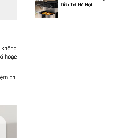
Dầu Tại Hà Nội
n không
gió hoặc
iệm chi