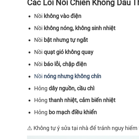
Các Lỗi Nồi Chiên Không Dầu 
Nồi
không vào điện
Nồi
không nóng, không sinh nhiệt
Nồi
bật nhưng tự ngắt
Nồi
quạt gió không quay
Nồi
báo lỗi, chập điện
Nồi
nóng nhưng không chín
Hỏng
dây nguồn, cầu chì
Hỏng
thanh nhiệt, cảm biến nhiệt
Hỏng
bo mạch điều khiển
⚠️ Không tự ý sửa tại nhà để tránh nguy hiểm