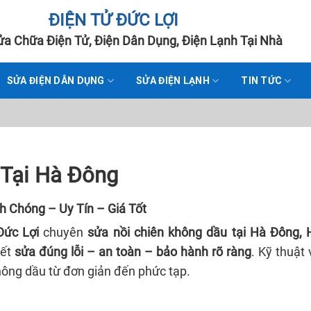
ĐIỆN TỬ ĐỨC LỢI
a Chữa Điện Tử, Điện Dân Dụng, Điện Lạnh Tại Nhà
SỬA ĐIỆN DÂN DỤNG
SỬA ĐIỆN LẠNH
TIN TỨC
 Tại Hà Đông
h Chóng – Uy Tín – Giá Tốt
Đức Lợi
chuyên
sửa nồi chiên không dầu tại Hà Đông, 
kết
sửa đúng lỗi – an toàn – bảo hành rõ ràng
. Kỹ thuật 
hông dầu từ đơn giản đến phức tạp.