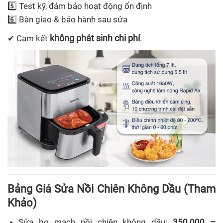
5️⃣ Test kỹ, đảm bảo hoạt động ổn định
6️⃣ Bàn giao & bảo hành sau sửa
không phát sinh chi phí
✔ Cam kết
.
Bảng Giá Sửa Nồi Chiên Không Dầu (Tham
Khảo)
Sửa bo mạch nồi chiên không dầu:
350.000 –