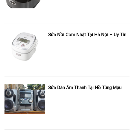
đại và mang đến cho khách hàng dịch vụ tốt nhất.
Có mặt nhanh chóng, chỉ 1 giờ sau khi khách hàng liên
lạc qua hotline.
Sửa Nồi Cơm Nhật Tại Hà Nội – Uy Tín
Có nhiều cơ sở tại Hà Nội, uy tín, đáng tin cậy cho khách
hàng.
Nhân viên tư vấn, hỗ trợ cho khách hàng sử dụng bếp từ
an toàn, hiệu quả, tăng tuổi thọ của thiết bị.
Kỹ thuật viên xác định đúng nguyên nhân gây ra sự cố
Sửa Dàn Âm Thanh Tại Hồ Tùng Mậu
+ Sửa chữa đúng lỗi, không gây lãng phí thời gian, tiền
bạc của khách hàng.
Linh kiện thay thế khi sửa chữa bếp từ 100% là hàng
chính hãng, có nguồn gốc xuất xứ rõ ràng và tem bảo
hành đầy đủ.