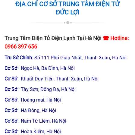
ĐỊA CHỈ CƠ SỞ TRUNG TÂM ĐIỆN TỬ
Quy trình sửa bếp từ hỏng tại nhà của Điện tử Đức Lợi
ĐỨC LỢI
Quy trình của kỹ thuật viên điện tử Đức Lợi bao gồm
các bước chi tiết như sau:
Trung Tâm Điện Tử Điện Lạnh Tại Hà Nội
☎ Hotline:
Bước 1.
Khách hàng có nhu cầu khi liên hệ qua hotline
để yêu cầu thợ đến tận nơi.
0966 397 656
Trụ Sở Chính
: Số 111 Phố Giáp Nhất, Thanh Xuân, Hà Nội
Kiểm tra sẽ có nhân viên trực tổng đài tiếp đón và hẹn
lịch. Bạn cũng có thể hỏi, nêu thắc mắc với các vấn đề
Cơ Sở
: Ngọc Hà, Ba Đình, Hà Nội
liên quan đến bếp từ.
Cơ Sở
: Khuất Duy Tiến, Thanh Xuân, Hà Nội
Bước 2.
Điện tử Đức Lợi sẽ cử kỹ thuật viên đến tận nhà
Cơ Sở
: Tây Sơn, Đống Đa, Hà Nội
kiểm tra bếp từ giúp bạn để phát hiện trục trặc, tìm ra
Cơ Sở
: Hoàng mai, Hà Nội
nguyên nhân cũng như hướng khắc phục tốt nhất
Cơ Sở
: Hà Đông, Hà Nội
.
Cơ Sở
: Nam Từ Liêm, Hà Nội
Bước 3.
Báo giá sửa bếp từ tại nhà theo đúng quy định
Cơ Sở
: Hoàn Kiếm, Hà Nội
của công ty cho khách hàng.