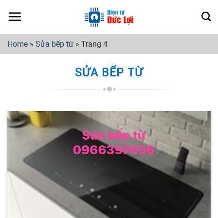
Skip
to
content
Home
»
Sửa bếp từ
»
Trang 4
SỬA BẾP TỪ