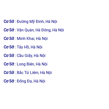
Bước 4.
Khi khách hàng đồng ý, nhân viên kỹ thuật sẽ
thực hiện công việc sửa chữa.
Cơ Sở
: Đường Mỹ Đình, Hà Nội
Bước 5.
Khi hoàn thành công việc sửa chữa bếp từ,
Cơ Sở
: Văn Quán, Hà Đông, Hà Nội
nhân viên sẽ vệ sinh sản phẩm sạch sẽ, kiểm tra các
Cơ Sở
: Minh Khai, Hà Nội
chế độ hoạt động.
Cơ Sở
: Tây Hồ, Hà Nội
Nếu đã ổn, khách hàng không có yêu cầu gì thêm, nhân
Cơ Sở
: Cầu Giấy, Hà Nội
viên mới viết phiếu thu và phiếu bảo hành.
Cơ Sở
: Long Biên, Hà Nội
Cơ Sở
: Bắc Từ Liêm, Hà Nội
Cơ Sở
: Đống Đa, Hà Nội