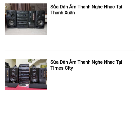
Chế độ bảo hành lâu dài, nhận phục vụ tất cả các ngày
Sửa Dàn Âm Thanh Nghe Nhạc Tại
Thanh Xuân
trong tuần, bất kể ngày lễ và chủ nhật.
Bếp từ có thể sử dụng tốt ngay sau khi được kỹ thuật
viên khắc phục trục trặc xong.
Sửa Dàn Âm Thanh Nghe Nhạc Tại
Times City