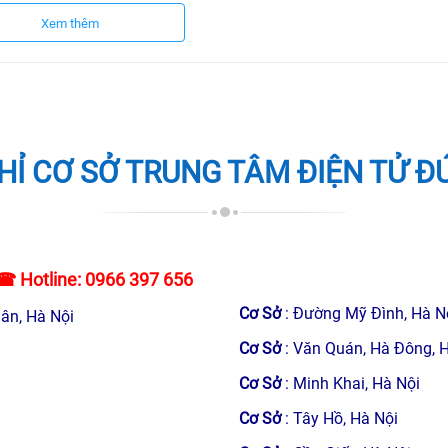
Xem thêm
n tử Đức Lợi
 phục sự cố trên bếp từ, quý khách hàng sẽ nhận được những lợi
HỈ CƠ SỞ TRUNG TÂM ĐIỆN TỬ Đ
 nhiệm cao với công việc, sửa bếp từ trực tiếp tại nhà, không ma
☎ Hotline:
0966 397 656
Cơ Sở
: Đường Mỹ Đình, Hà N
t kiến thức mới, được trang bị đầy đủ các trang thiết bị hiện đạ
ân, Hà Nội
Cơ Sở
: Văn Quán, Hà Đông, 
Cơ Sở
: Minh Khai, Hà Nội
g liên lạc qua hotline.
Cơ Sở
: Tây Hồ, Hà Nội
cho khách hàng.