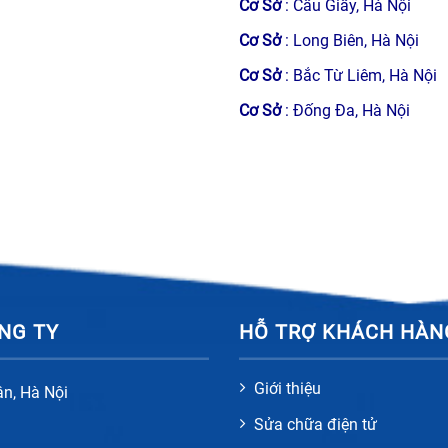
Cơ Sở
: Cầu Giấy, Hà Nội
bếp từ an toàn, hiệu quả, tăng tuổi thọ của thiết bị.
Cơ Sở
: Long Biên, Hà Nội
Cơ Sở
: Bắc Từ Liêm, Hà Nội
 cố
an, tiền bạc của khách hàng.
Cơ Sở
: Đống Đa, Hà Nội
 hàng chính hãng, có nguồn gốc xuất xứ rõ ràng và tem bảo hàn
c ngày trong tuần, bất kể ngày lễ và chủ nhật.
thuật viên khắc phục trục trặc xong.
NG TY
HỖ TRỢ KHÁCH HÀN
Giới thiệu
ân, Hà Nội
Sửa chữa điện tử