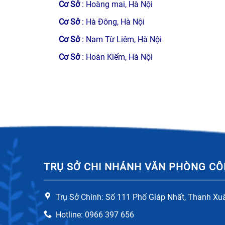
Cơ Sở
: Hoàng mai, Hà Nội
Nhân viên tư vấn, hỗ trợ cho khách hàng sử dụng 
Cơ Sở
: Hà Đông, Hà Nội
Kỹ thuật viên xác định đúng nguyên nhân gây ra sự
Cơ Sở
: Nam Từ Liêm, Hà Nội
+ Sửa chữa đúng lỗi, không gây lãng phí thời gi
Cơ Sở
: Hoàn Kiếm, Hà Nội
Linh kiện thay thế khi sửa chữa bếp từ 100% là
đầy đủ.
Chế độ bảo hành lâu dài, nhận phục vụ tất cả cá
Bếp từ có thể sử dụng tốt ngay sau khi được kỹ 
TRỤ SỞ CHI NHÁNH VĂN PHÒNG CÔ
Trụ Sở Chính: Số 111 Phố Giáp Nhất, Thanh Xu
Hotline: 0966 397 656