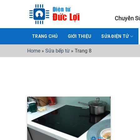
Skip
to
Chuyên Sử
content
TRANG CHỦ
GIỚI THIỆU
SỬA ĐIỆN TỬ
Home
»
Sửa bếp từ
»
Trang 8