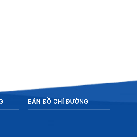
h
G
BẢN ĐỒ CHỈ ĐƯỜNG