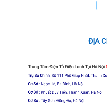
Lợi ích khi sử dụng dịch vụ sửa chữa bếp từ tại Điệ
Khi lựa chọn điện tử Đức Lợi để sửa chữa, khắc
ĐỊA C
sau:
Nhân viên kỹ thuật làm việc chuyên nghiệp,
+ Thái độ phục vụ nhiệt tình, có tinh thần trách
về.
Trung Tâm Điện Tử Điện Lạnh Tại Hà Nội
Kỹ thuật viên được đào tạo bài bản, luôn cập nhậ
Trụ Sở Chính
: Số 111 Phố Giáp Nhất, Thanh Xu
mang đến cho khách hàng dịch vụ tốt nhất.
Cơ Sở
: Ngọc Hà, Ba Đình, Hà Nội
Cơ Sở
: Khuất Duy Tiến, Thanh Xuân, Hà Nội
Có mặt nhanh chóng, chỉ 1 giờ sau khi khách hàn
Cơ Sở
: Tây Sơn, Đống Đa, Hà Nội
Có nhiều cơ sở tại Hà Nội, uy tín, đáng tin cậy 