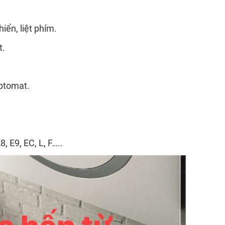
iển, liệt phím.
t.
aptomat.
8, E9, EC, L, F…..