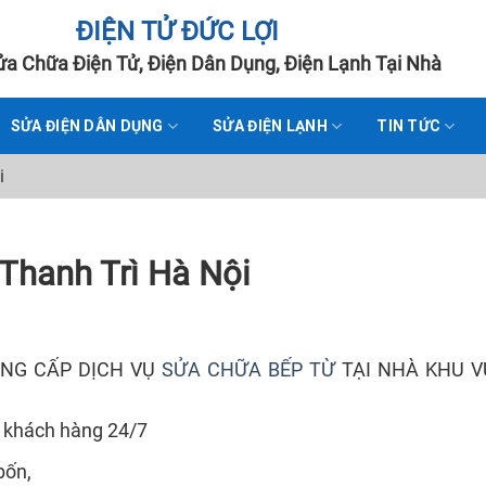
ĐIỆN TỬ ĐỨC LỢI
a Chữa Điện Tử, Điện Dân Dụng, Điện Lạnh Tại Nhà
SỬA ĐIỆN DÂN DỤNG
SỬA ĐIỆN LẠNH
TIN TỨC
i
 Thanh Trì Hà Nội
UNG CẤP DỊCH VỤ
SỬA CHỮA BẾP TỪ
TẠI NHÀ KHU 
 khách hàng 24/7
bốn,