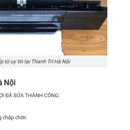
 từ uy tín tại Thanh Trì Hà Nội
à Nội
ỢI ĐÃ SỬA THÀNH CÔNG:
g chập chờn