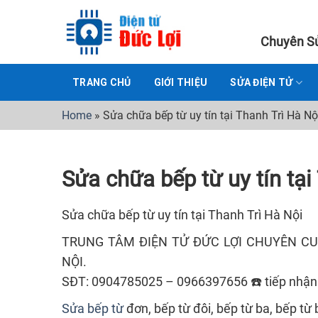
Skip
to
Chuyên Sử
content
TRANG CHỦ
GIỚI THIỆU
SỬA ĐIỆN TỬ
Home
»
Sửa chữa bếp từ uy tín tại Thanh Trì Hà Nộ
Sửa chữa bếp từ uy tín tại
Sửa chữa bếp từ uy tín tại Thanh Trì Hà Nội
TRUNG TÂM ĐIỆN TỬ ĐỨC LỢI CHUYÊN C
NỘI.
SĐT: 0904785025 – 0966397656 ☎️ tiếp nhận
Sửa bếp từ
đơn, bếp từ đôi, bếp từ ba, bếp từ 