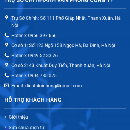
TRỤ SỞ CHI NHÁNH VĂN PHÒNG CÔNG TY
Trụ Sở Chính: Số 111 Phố Giáp Nhất, Thanh Xuân, Hà
Nội
Hotline: 0966 397 656
Cơ sở 1: Số 123 Ngõ 158 Ngọc Hà, Ba Đình, Hà Nội
Hotline: 0949 52 33 26
Cơ sở 2: 43 Khuất Duy Tiến, Thanh Xuân, Hà Nội
Hotline: 0904 785 025
Email: dientuloinhung@gmail.com
HỖ TRỢ KHÁCH HÀNG
Giới thiệu
Sửa chữa điện tử