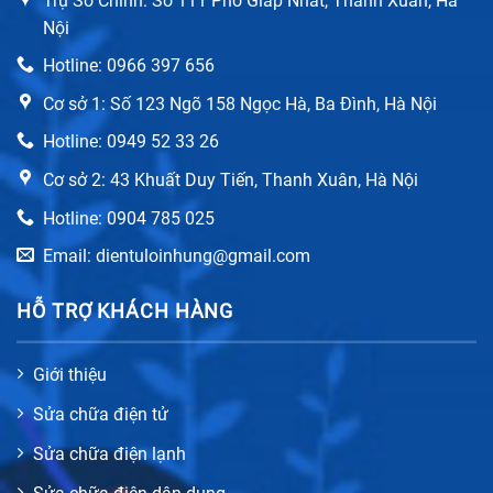
Trụ Sở Chính: Số 111 Phố Giáp Nhất, Thanh Xuân, Hà
Nội
Hotline: 0966 397 656
Cơ sở 1: Số 123 Ngõ 158 Ngọc Hà, Ba Đình, Hà Nội
Hotline: 0949 52 33 26
Cơ sở 2: 43 Khuất Duy Tiến, Thanh Xuân, Hà Nội
Hotline: 0904 785 025
Email: dientuloinhung@gmail.com
HỖ TRỢ KHÁCH HÀNG
Giới thiệu
Sửa chữa điện tử
Sửa chữa điện lạnh