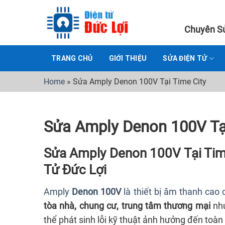
Skip
to
Chuyên Sử
content
TRANG CHỦ
GIỚI THIỆU
SỬA ĐIỆN TỬ
Home
»
Sửa Amply Denon 100V Tại Time City
Sửa Amply Denon 100V Tại
Sửa Amply Denon 100V Tại Time
Tử Đức Lợi
Amply
Denon 100V
là thiết bị âm thanh cao 
tòa nhà, chung cư, trung tâm thương mại
nh
thể phát sinh lỗi kỹ thuật ảnh hưởng đến toàn