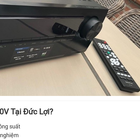
0V Tại Đức Lợi?
ông suất
h nghiệm