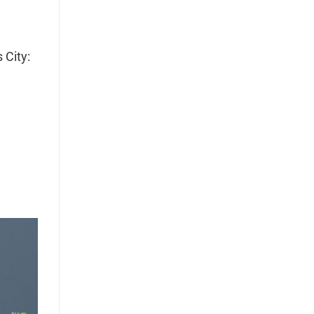
 City: