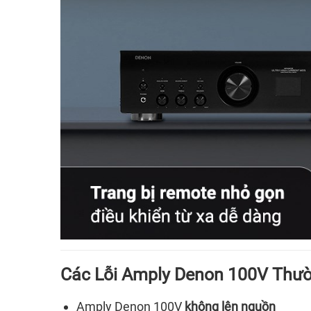
Các Lỗi Amply Denon 100V Thư
Amply Denon 100V
không lên nguồn