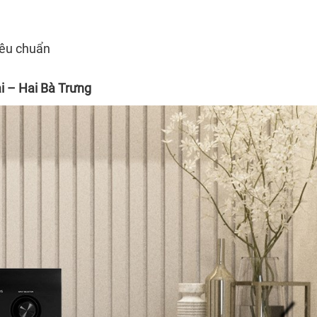
tiêu chuẩn
i – Hai Bà Trưng