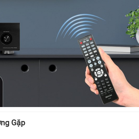
ờng Gặp