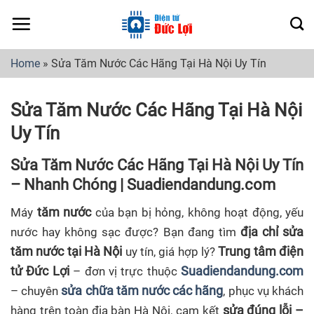
Skip
to
content
Home
»
Sửa Tăm Nước Các Hãng Tại Hà Nội Uy Tín
Sửa Tăm Nước Các Hãng Tại Hà Nội
Uy Tín
Sửa Tăm Nước Các Hãng Tại Hà Nội Uy Tín
– Nhanh Chóng | Suadiendandung.com
tăm nước
Máy
của bạn bị hỏng, không hoạt động, yếu
địa chỉ sửa
nước hay không sạc được? Bạn đang tìm
tăm nước tại Hà Nội
Trung tâm điện
uy tín, giá hợp lý?
tử Đức Lợi
Suadiendandung.com
– đơn vị trực thuộc
sửa chữa tăm nước các hãng
– chuyên
, phục vụ khách
sửa đúng lỗi –
hàng trên toàn địa bàn Hà Nội, cam kết