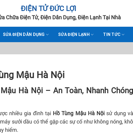
ĐIỆN TỬ ĐỨC LỢI
a Chữa Điện Tử, Điện Dân Dụng, Điện Lạnh Tại Nhà
SỬA ĐIỆN DÂN DỤNG
SỬA ĐIỆN LẠNH
TIN TỨC
ùng Mậu Hà Nội
Mậu Hà Nội – An Toàn, Nhanh Chóng
ược nhiều gia đình tại
Hồ Tùng Mậu Hà Nội
sử dụng v
g, máy sưởi dầu có thể gặp các sự cố như không nóng, kh
uy hiểm.