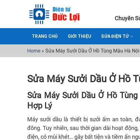
Skip
to
Chuyên Sử
content
TRANG CHỦ
GIỚI THIỆU
SỬA ĐIỆN TỬ
Home
»
Sửa Máy Sưởi Dầu Ở Hồ Tùng Mậu Hà Nội
Sửa Máy Sưởi Dầu Ở Hồ T
Sửa Máy Sưởi Dầu Ở Hồ Tùng 
Hợp Lý
Máy sưởi dầu là thiết bị sưởi ấm an toàn, đ
đông. Tuy nhiên, sau thời gian dài hoạt độn
điện, có mùi khét… gây bất tiện và tiềm ẩn ng