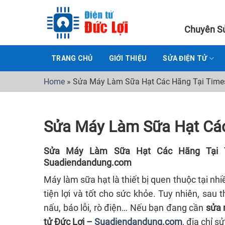
Skip
to
Chuyên Sử
content
TRANG CHỦ
GIỚI THIỆU
SỬA ĐIỆN TỬ
Home
»
Sửa Máy Làm Sữa Hạt Các Hãng Tại Times
Sửa Máy Làm Sữa Hạt Các
Sửa Máy Làm Sữa Hạt Các Hãng Tại T
Suadiendandung.com
Máy làm sữa hạt là thiết bị quen thuộc tại nh
tiện lợi và tốt cho sức khỏe. Tuy nhiên, sau
nấu, báo lỗi, rò điện… Nếu bạn đang cần
sửa 
tử Đức Lợi –
Suadiendandung.com
, địa chỉ s