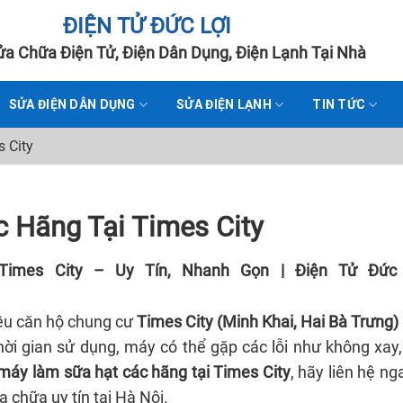
ĐIỆN TỬ ĐỨC LỢI
a Chữa Điện Tử, Điện Dân Dụng, Điện Lạnh Tại Nhà
SỬA ĐIỆN DÂN DỤNG
SỬA ĐIỆN LẠNH
TIN TỨC
 City
 Hãng Tại Times City
imes City – Uy Tín, Nhanh Gọn | Điện Tử Đức
iều căn hộ chung cư
Times City (Minh Khai, Hai Bà Trưng)
 thời gian sử dụng, máy có thể gặp các lỗi như không xay
máy làm sữa hạt các hãng tại Times City
, hãy liên hệ n
ửa chữa uy tín tại Hà Nội.