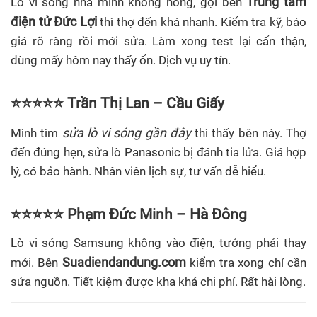
Trung tâm
Lò vi sóng nhà mình không nóng, gọi bên
điện tử Đức Lợi
thì thợ đến khá nhanh. Kiểm tra kỹ, báo
giá rõ ràng rồi mới sửa. Làm xong test lại cẩn thận,
dùng mấy hôm nay thấy ổn. Dịch vụ uy tín.
⭐⭐⭐⭐⭐ Trần Thị Lan – Cầu Giấy
sửa lò vi sóng gần đây
Mình tìm
thì thấy bên này. Thợ
đến đúng hẹn, sửa lò Panasonic bị đánh tia lửa. Giá hợp
lý, có bảo hành. Nhân viên lịch sự, tư vấn dễ hiểu.
⭐⭐⭐⭐⭐ Phạm Đức Minh – Hà Đông
Lò vi sóng Samsung không vào điện, tưởng phải thay
Suadiendandung.com
mới. Bên
kiểm tra xong chỉ cần
sửa nguồn. Tiết kiệm được kha khá chi phí. Rất hài lòng.