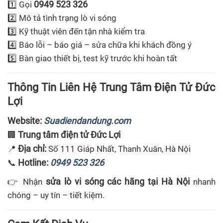
0949 523 326
1️⃣ Gọi
2️⃣ Mô tả tình trạng lò vi sóng
3️⃣ Kỹ thuật viên đến tận nhà kiểm tra
4️⃣ Báo lỗi – báo giá – sửa chữa khi khách đồng ý
5️⃣ Bàn giao thiết bị, test kỹ trước khi hoàn tất
Thông Tin Liên Hệ Trung Tâm Điện Tử Đức
Lợi
Website:
Suadiendandung.com
Trung tâm điện tử Đức Lợi
🏢
Địa chỉ:
📍
Số 111 Giáp Nhất, Thanh Xuân, Hà Nội
Hotline:
0949 523 326
📞
sửa lò vi sóng các hãng tại Hà Nội
👉 Nhận
nhanh
chóng – uy tín – tiết kiệm.