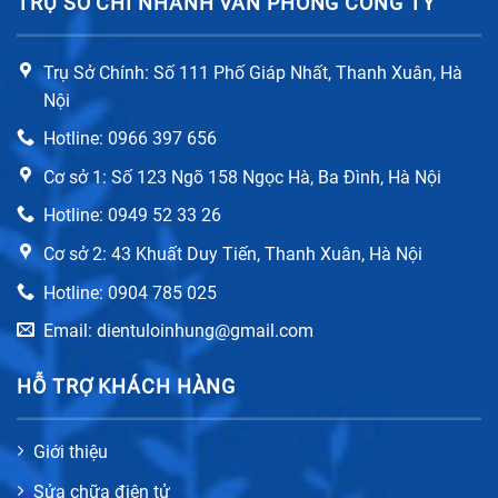
TRỤ SỞ CHI NHÁNH VĂN PHÒNG CÔNG TY
Trụ Sở Chính: Số 111 Phố Giáp Nhất, Thanh Xuân, Hà
Nội
Hotline: 0966 397 656
Cơ sở 1: Số 123 Ngõ 158 Ngọc Hà, Ba Đình, Hà Nội
Hotline: 0949 52 33 26
Cơ sở 2: 43 Khuất Duy Tiến, Thanh Xuân, Hà Nội
Hotline: 0904 785 025
Email: dientuloinhung@gmail.com
HỖ TRỢ KHÁCH HÀNG
Giới thiệu
Sửa chữa điện tử