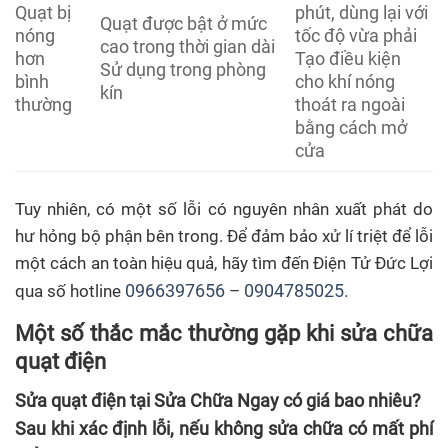
Quạt bị
phút, dùng lại với
Quạt được bật ở mức
nóng
tốc độ vừa phải
cao trong thời gian dài
hơn
Tạo điều kiện
Sử dụng trong phòng
bình
cho khí nóng
kín
thường
thoát ra ngoài
bằng cách mở
cửa
Tuy nhiên, có một số lỗi có nguyên nhân xuất phát do
hư hỏng bộ phận bên trong. Để đảm bảo xử lí triệt để lỗi
một cách an toàn hiệu quả, hãy tìm đến Điện Tử Đức Lợi
0966397656
0904785025
qua số hotline
–
.
Một số thắc mắc thường gặp khi sửa chữa
quạt điện
Sửa quạt điện tại Sửa Chữa Ngay có giá bao nhiêu?
Sau khi xác định lỗi, nếu không sửa chữa có mất phí