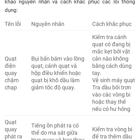
khảo nguyên nhân và cách khắc phục các lỗi thông
dụng:
Tên lỗi
Nguyên nhân
Cách khắc phục
Kiểm tra cánh
quạt có đang bị
mắc kẹt bởi vật
Quạt
Bụi bẩn bám vào lồng
cản nào không
điện
quạt, cánh quạt và
bằng cách dùng
quay
hộp điều khiển hoặc
tay.
chậm
quạt bị khô dầu làm
Vệ sinh máy quạt
chạp
giảm tốc độ quay.
Tra dầu bôi trơn
vào các vòng bi
hoặc thay thế
nếu có hư hỏng
Quạt
Tiếng ồn phát ra có
quay
Kiểm tra vòng bi
thể do ma sát giữa
phát ra
để tra thêm dầu
trục quay và bạc thau