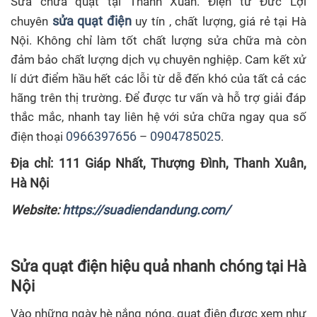
Sửa chữa quạt tại Thanh Xuân. Điện tử Đức Lợi
sửa qu
ạ
t điện
chuyên
uy tín , chất lượng, giá rẻ tại Hà
Nội. Không chỉ làm tốt chất lượng sửa chữa mà còn
đảm bảo chất lượng dịch vụ chuyên nghiệp. Cam kết xử
lí dứt điểm hầu hết các lỗi từ dễ đến khó của tất cả các
hãng trên thị trường. Để được tư vấn và hỗ trợ giải đáp
thắc mắc, nhanh tay liên hệ với sửa chữa ngay qua số
0966397656
0904785025
điện thoại
–
.
Địa chỉ: 111 Giáp Nhất, Thượng Đình, Thanh Xuân,
Hà Nội
Website:
https://suadiendandung.com/
Sửa quạt điện
hiệu quả nhanh chóng tại Hà
Nội
Vào những ngày hè nắng nóng, quạt điện được xem như