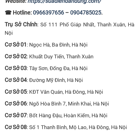
Website:
https://suadiendandung.com/
☎
Hotline:
0966397656
–
0904785025
.
Trụ Sở Chính
: Số 111 Phố Giáp Nhất, Thanh Xuân, Hà
Nội
Cơ Sở 01
: Ngọc Hà, Ba Đình, Hà Nội
Cơ Sở 02
: Khuất Duy Tiến, Thanh Xuân
Cơ Sở 03
: Tây Sơn, Đống Đa, Hà Nội
Cơ Sở 04
: Đường Mỹ Đình, Hà Nội
Cơ Sở 05
: KĐT Văn Quán, Hà Đông, Hà Nội
Cơ Sở 06
: Ngõ Hòa Bình 7, Minh Khai, Hà Nội
Cơ Sở 07
: Bốt Hàng Đậu, Hoàn Kiếm, Hà Nội
Cơ Sở 08
: Số 1 Thanh Bình, Mộ Lao, Hà Đông, Hà Nội