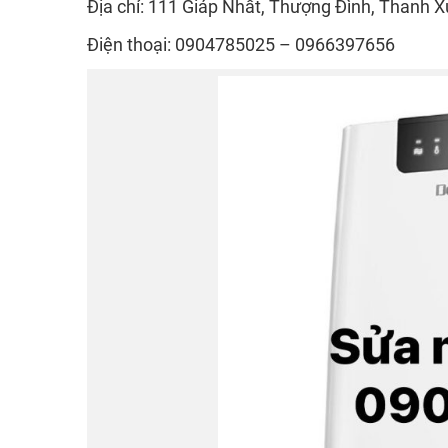
Địa chỉ: 111 Giáp Nhất, Thượng Đình, Thanh X
Điện thoại: 0904785025 – 0966397656