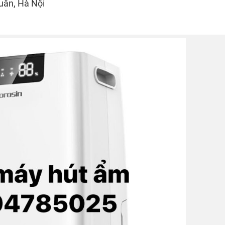
uân, Hà Nội